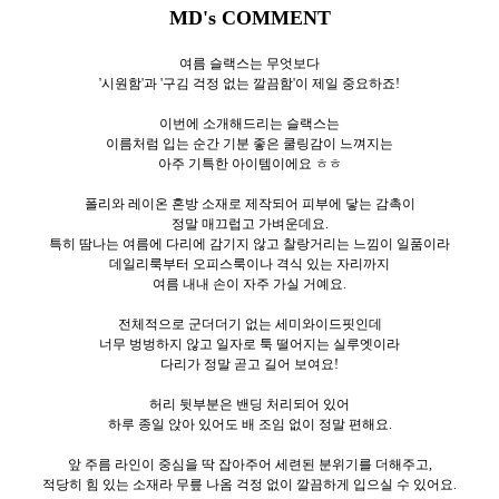
MD's COMMENT
여름 슬랙스는 무엇보다
'시원함'과 '구김 걱정 없는 깔끔함'이 제일 중요하죠!
이번에 소개해드리는 슬랙스는
이름처럼 입는 순간 기분 좋은 쿨링감이 느껴지는
아주 기특한 아이템이에요 ㅎㅎ
폴리와 레이온 혼방 소재로 제작되어 피부에 닿는 감촉이
정말 매끄럽고 가벼운데요.
특히 땀나는 여름에 다리에 감기지 않고 찰랑거리는 느낌이 일품이라
데일리룩부터 오피스룩이나 격식 있는 자리까지
여름 내내 손이 자주 가실 거예요.
전체적으로 군더더기 없는 세미와이드핏인데
너무 벙벙하지 않고 일자로 툭 떨어지는 실루엣이라
다리가 정말 곧고 길어 보여요!
허리 뒷부분은 밴딩 처리되어 있어
하루 종일 앉아 있어도 배 조임 없이 정말 편해요.
앞 주름 라인이 중심을 딱 잡아주어 세련된 분위기를 더해주고,
적당히 힘 있는 소재라 무릎 나옴 걱정 없이 깔끔하게 입으실 수 있어요.