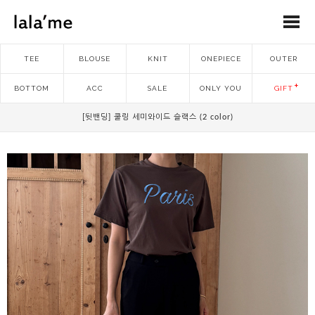
TEE
BLOUSE
KNIT
ONEPIECE
OUTER
BOTTOM
ACC
SALE
ONLY YOU
GIFT
[뒷밴딩] 쿨링 세미와이드 슬랙스 (2 color)