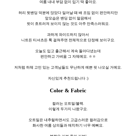
여름 내내 부담 없이 입기 딱 좋아요.
허리 뒷밴딩 덕분에 앉았다 일어날 때 배 조임 없이 편안하지만
앞모습은 밴딩 없이 말끔해서
핏이 흐트러져 보이지 않는 것도 아주 만족스러워요.
과하게 와이드하지 않아서
니트든 티셔츠든 툭 걸쳐주면 전체적으로 단정해 보이구요.
오늘도 입고 출근해서 계속 돌아다녔는데
편안하고 가벼움 그 자체예요. ㅎㅎ
저처럼 하체 고민 있는 고객님들도 무난하게 예쁜 핏 나오실 거예요.
자신있게 추천드립니다 :)
Color & Fabric
컬러는 오트밀/블랙.
이렇게 두
가지 나왔구요.
오트밀은 내추럴하면서도 고급스러운 컬러감으로
화사한 여름 상의들과 매치하기 너무 예뻐요.