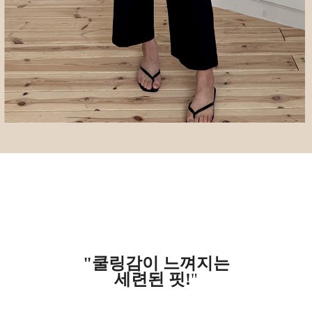
"쿨링감이 느껴지는
세련된 핏!
"