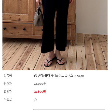
상품명
[뒷밴딩] 쿨링 세미와이드 슬랙스 (2 color)
판매가
44,000원
할인가
41,800원
적립금
1%