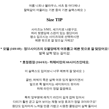
여름 니트나 블라우스, 셔츠 등 어디에나
찰떡같이 어울리는 기본 중의 기본 슬랙스예요 :)
Size TIP
사이즈는 S/M/L. 세가지로 나왔구요.
허리 뒷밴딩에 스판끼 있는 원단이라
평소 입으시는 사이즈대로 선택하시면
예쁜 핏으로 잘 맞으실 거예요!
* 모델 (169/49) - 정55사이즈의 모델양에게 여유롭고 예쁜 핏으로 잘 맞았어요!
발목 살짝 덮는 길이감.
* 효정쥔장 (164/63) - 하체비만의 66사이즈인데요.
이 슬랙스도 입어보니 너무 예쁘게 잘 맞네요 :)
골반, 허벅지 쪽은 살짝 여유 있게 떨어지면서
밑으르 툭 떨어지는 세미와이드 핏이라
하체 라인이 정말 깔끔해요.
특히 앞부분에 레직기 라인이 길게 잡혀 있어서
다리가 훨씬 곧고 길어 보이는 체형 보정 효과가 정말 크더라구요!
원단도 입자마자 느껴질 만큼 가볍고 시원한 쿨링감이 살짝 돌아서