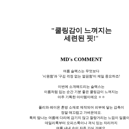
"쿨링감이 느껴지는
세련된 핏!
"
MD's COMMENT
여름 슬랙스는 무엇보다
'시원함'과 '구김 걱정 없는 깔끔함'이 제일 중요하죠!
이번에 소개해드리는 슬랙스는
이름처럼 입는 순간 기분 좋은 쿨링감이 느껴지는
아주 기특한 아이템이에요 ㅎㅎ
폴리와 레이온 혼방 소재로 제작되어 피부에 닿는 감촉이
정말 매끄럽고 가벼운데요.
특히 땀나는 여름에 다리에 감기지 않고 찰랑거리는 느낌이 일품
데일리룩부터 오피스룩이나 격식 있는 자리까지
여름 내내 손이 자주 가실 거예요.