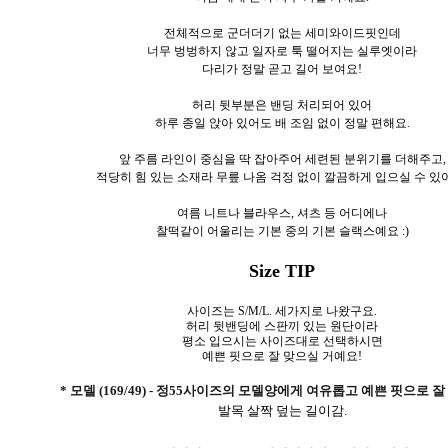
전체적으로 군더더기 없는 세미와이드핏인데
너무 벙벙하지 않고 일자로 툭 떨어지는 실루엣이라
다리가 정말 곧고 길어 보여요!
허리 뒷부분은 밴딩 처리되어 있어
하루 종일 앉아 있어도 배 조임 없이 정말 편해요.
앞 주름 라인이 중심을 딱 잡아주어 세련된 분위기를 더해주고,
적당히 힘 있는 소재라 무릎 나옴 걱정 없이 깔끔하게 입으실 수 있
여름 니트나 블라우스, 셔츠 등 어디에나
찰떡같이 어울리는 기본 중의 기본 슬랙스예요 :)
Size TIP
사이즈는 S/M/L. 세가지로 나왔구요.
허리 뒷밴딩에 스판끼 있는 원단이라
평소 입으시는 사이즈대로 선택하시면
예쁜 핏으로 잘 맞으실 거예요!
* 모델 (169/49) - 정55사이즈의 모델양에게 여유롭고 예쁜 핏으로 
발목 살짝 덮는 길이감.