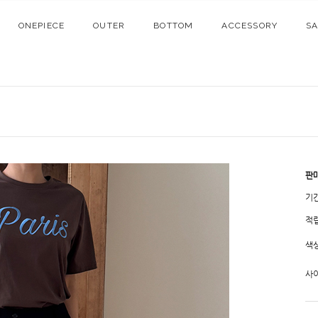
ONEPIECE
OUTER
BOTTOM
ACCESSORY
S
판
기
적
색
사