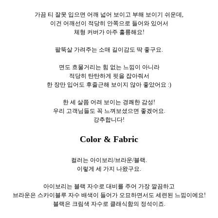
가끔 티 잘못 입으면 어깨 넓어 보이고 부해 보이기 쉬운데,
이건 어깨선이 적당히 안쪽으로 들어와 있어서
체형 커버가 아주 훌륭해요!
팔뚝살 가려주는 소매 길이감도 딱 좋구요.
면도 흐물거리는 힘 없는 느낌이 아니라
적당히 탄탄하게 핏을 잡아줘서
한 장만 입어도 후줄근해 보이지 않아 좋았어요 :)
한 세 살쯤 어려 보이는 경쾌한 감성!
우리 고객님들도 꼭 느껴보셨으면 좋겠어요.
강추합니다!
Color & Fabric
컬러는 아이보리/브라운/블랙.
이렇게 세
가지 나왔구요.
아이보리는 블랙 자수로 대비를 주어 가장 깔끔하고
브라운은 스카이블루 자수 배색이 들어가 오묘하면서도 세련된 느낌이에요!
블랙은 크림색 자수로 클래식함의 정석이죠.