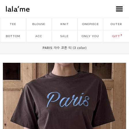
TEE
BLOUSE
KNIT
ONEPIECE
OUTER
BOTTOM
ACC
SALE
ONLY YOU
GIFT
PARIS 자수 코튼 티 (3 color)