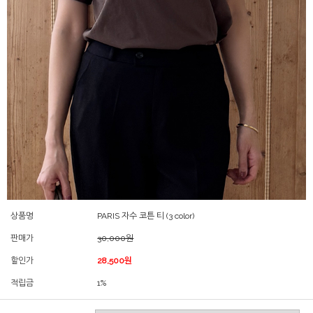
상품명
PARIS 자수 코튼 티 (3 color)
판매가
30,000원
할인가
28,500원
적립금
1%