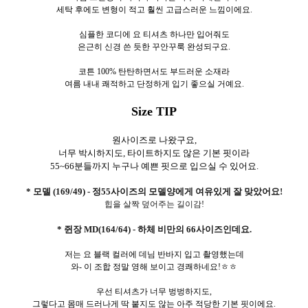
세탁 후에도 변형이 적고 훨씬 고급스러운 느낌이에요.
심플한 코디에 요 티셔츠 하나만 입어줘도
은근히 신경 쓴 듯한 꾸안꾸룩 완성되구요.
코튼 100% 탄탄하면서도 부드러운 소재라
여름 내내 쾌적하고 단정하게 입기 좋으실 거예요.
Size TIP
원사이즈로 나왔구요,
너무 박시하지도, 타이트하지도 않은 기본 핏이라
55~66분들까지 누구나 예쁜 핏으로 입으실 수 있어요.
* 모델 (169/49) - 정55사이즈의 모델양에게 여유있게 잘 맞았어요!
힙을 살짝 덮어주는 길이감!
* 쥔장 MD(164/64) - 하체 비만의 66사이즈인데요.
저는 요 블랙 컬러에 데님 반바지 입고 촬영했는데
와- 이 조합 정말 영해 보이고 경쾌하네요!ㅎㅎ
우선 티셔츠가 너무 벙벙하지도,
그렇다고 몸매 드러나게 딱 붙지도 않는 아주 적당한 기본 핏이에요.