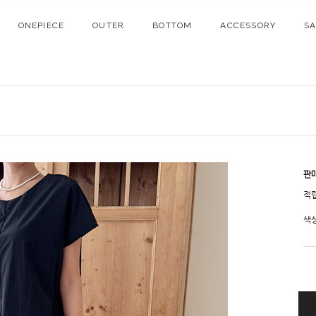
ONEPIECE
OUTER
BOTTOM
ACCESSORY
S
판
적
색