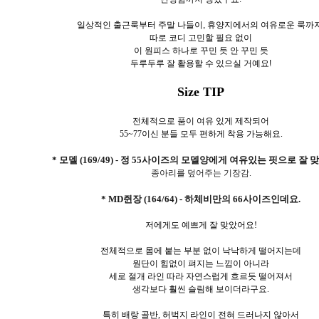
일상적인 출근룩부터 주말 나들이, 휴양지에서의 여유로운 룩까지
따로 코디 고민할 필요 없이
이 원피스 하나로 꾸민 듯 안 꾸민 듯
두루두루 잘 활용할 수 있으실 거예요!
Size TIP
전체적으로 품이 여유 있게 제작되어
55~77이신 분들 모두 편하게 착용 가능해요.
* 모델 (169/49) - 정 55사이즈의 모델양에게 여유있는 핏으로 잘 
종아리를 덮어주는 기장감.
* MD쥔장 (164/64) - 하체비만의 66사이즈인데요.
저에게도 예쁘게 잘 맞았어요!
전체적으로 몸에 붙는 부분 없이 낙낙하게 떨어지는데
원단이 힘없이 펴지는 느낌이 아니라
세로 절개 라인 따라 자연스럽게 흐르듯 떨어져서
생각보다 훨씬 슬림해 보이더라구요.
특히 배랑 골반, 허벅지 라인이 전혀 드러나지 않아서