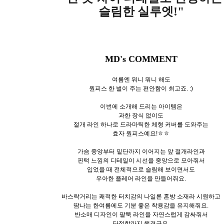
슬림한 실루엣!"
MD's COMMENT
여름엔 뭐니 뭐니 해도
원피스 한 벌이 주는 편안함이 최고죠. :)
이번에 소개해 드리는 아이템은
과한 장식 없이도
절개 라인 하나로 드라마틱한 체형 커버를 도와주는
효자 원피스예요!ㅎㅎ
가슴 중앙부터 밑단까지 이어지는 앞 절개라인과
핀턱 느낌의 디테일이 시선을 중앙으로 모아줘서
입었을 때 전체적으로 슬림해 보이면서도
우아한 플레어 라인을 만들어줘요.
바스락거리는 쾌적한 터치감의 나일론 혼방 소재라 시원하고
땀나는 한여름에도 기분 좋은 착용감을 유지해줘요.
반소매 디자인이 팔뚝 라인을 자연스럽게 감싸줘서
단정함까지 챙겼구요.