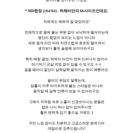
* MD쥔장 (164/64) - 하체비만의 66사이즈인데요.
저에게도 예쁘게 잘 맞았어요!
전체적으로 몸에 붙는 부분 없이 낙낙하게 떨어지는데
원단이 힘없이 펴지는 느낌이 아니라
세로 절개 라인 따라 자연스럽게 흐르듯 떨어져서
생각보다 훨씬 슬림해 보이더라구요.
특히 배랑 골반, 허벅지 라인이 전혀 드러나지 않아서
여기저기 군살 걱정 없이 입을 수 있구요.ㅎㅎ
걸을 때마다 밑단이 살짝살짝 움직이는 핏이 예뻤어요.
팔라인 부담도 덜했는데,
암홀이 아주 타이트하게 붙는 스타일은 아니라
움직일 때 살짝 안쪽이 보일 수 있더라구요.
그래서 저처럼 속옷 노출이 신경쓰이시는 분들은
얇은 나시 하나 같이 입어주시면
훨씬 편하게 입기 좋으실 거예요 :)
꾸민 느낌 없이도 차분하고 고급스러운 분위기라
데일리로 강추드립니다!