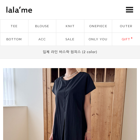
TEE
BLOUSE
KNIT
ONEPIECE
OUTER
BOTTOM
ACC
SALE
ONLY YOU
GIFT
입체 라인 바스락 원피스 (2 color)