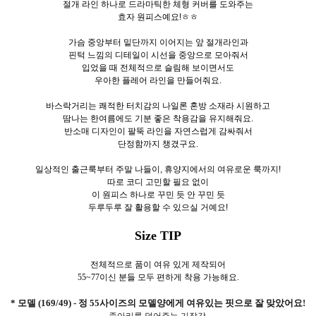
절개 라인 하나로 드라마틱한 체형 커버를 도와주는
효자 원피스예요!ㅎㅎ
가슴 중앙부터 밑단까지 이어지는 앞 절개라인과
핀턱 느낌의 디테일이 시선을 중앙으로 모아줘서
입었을 때 전체적으로 슬림해 보이면서도
우아한 플레어 라인을 만들어줘요.
바스락거리는 쾌적한 터치감의 나일론 혼방 소재라 시원하고
땀나는 한여름에도 기분 좋은 착용감을 유지해줘요.
반소매 디자인이 팔뚝 라인을 자연스럽게 감싸줘서
단정함까지 챙겼구요.
일상적인 출근룩부터 주말 나들이, 휴양지에서의 여유로운 룩까지!
따로 코디 고민할 필요 없이
이 원피스 하나로 꾸민 듯 안 꾸민 듯
두루두루 잘 활용할 수 있으실 거예요!
Size TIP
전체적으로 품이 여유 있게 제작되어
55~77이신 분들 모두 편하게 착용 가능해요.
* 모델 (169/49) - 정 55사이즈의 모델양에게 여유있는 핏으로 잘 맞았어요!
종아리를 덮어주는 기장감.