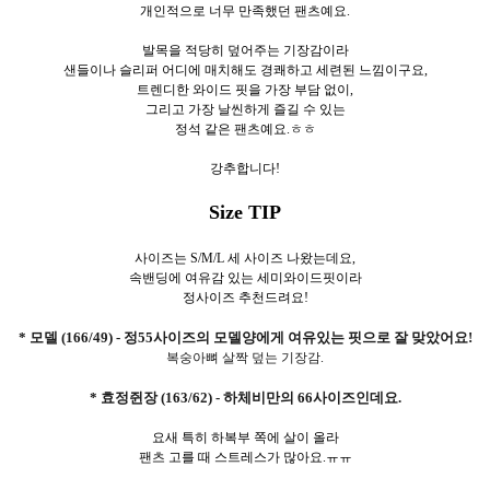
개인적으로 너무 만족했던 팬츠예요.
발목을 적당히 덮어주는 기장감이라
샌들이나 슬리퍼 어디에 매치해도 경쾌하고 세련된 느낌이구요,
트렌디한 와이드 핏을 가장 부담 없이,
그리고 가장 날씬하게 즐길 수 있는
정석 같은 팬츠예요.ㅎㅎ
강추합니다!
Size TIP
사이즈는 S/M/L 세 사이즈 나왔는데요,
속밴딩에 여유감 있는 세미와이드핏이라
정사이즈 추천드려요!
* 모델 (166/49) - 정55사이즈의 모델양에게 여유있는 핏으로 잘 맞았어요!
복숭아뼈 살짝 덮는 기장감.
* 효정쥔장 (163/62) - 하체비만의 66사이즈인데요.
요새 특히 하복부 쪽에 살이 올라
팬츠 고를 때 스트레스가 많아요.ㅠㅠ