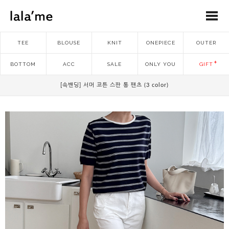
TEE
BLOUSE
KNIT
ONEPIECE
OUTER
BOTTOM
ACC
SALE
ONLY YOU
GIFT
[속밴딩] 서머 코튼 스판 통 팬츠 (3 color)