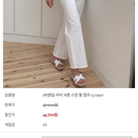
상품명
[속밴딩] 서머 코튼 스판 통 팬츠 (3 color)
판매가
47,000원
할인가
44,700원
적립금
1%