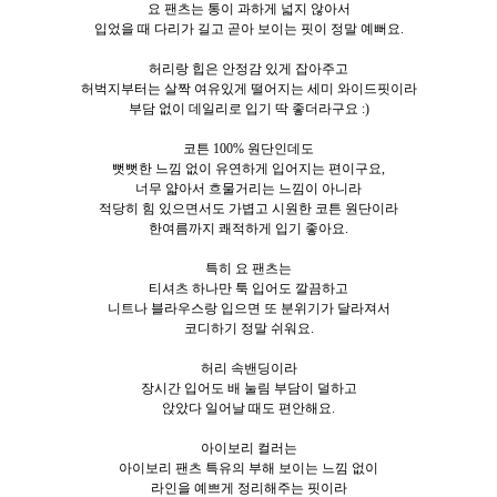
요 팬츠는 통이 과하게 넓지 않아서
입었을 때 다리가 길고 곧아 보이는 핏이 정말 예뻐요.
허리랑 힙은 안정감 있게 잡아주고
허벅지부터는 살짝 여유있게 떨어지는 세미 와이드핏이라
부담 없이 데일리로 입기 딱 좋더라구요 :)
코튼 100% 원단인데도
뻣뻣한 느낌 없이 유연하게 입어지는 편이구요,
너무 얇아서 흐물거리는 느낌이 아니라
적당히 힘 있으면서도 가볍고 시원한 코튼 원단이라
한여름까지 쾌적하게 입기 좋아요.
특히 요 팬츠는
티셔츠 하나만 툭 입어도 깔끔하고
니트나 블라우스랑 입으면 또 분위기가 달라져서
코디하기 정말 쉬워요.
허리 속밴딩이라
장시간 입어도 배 눌림 부담이 덜하고
앉았다 일어날 때도 편안해요.
아이보리 컬러는
아이보리 팬츠 특유의 부해 보이는 느낌 없이
라인을 예쁘게 정리해주는 핏이라