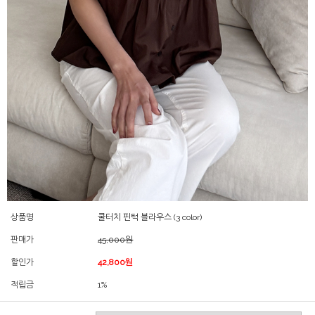
상품명
쿨터치 핀턱 블라우스 (3 color)
판매가
45,000원
할인가
42,800원
적립금
1%