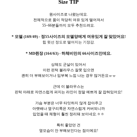
Size TIP
원사이즈로 나왔는데요.
전체적으로 품이 적당히 여유 있게 떨어져서
55~66분들까지 모두 추천드려요.
* 모델 (169/49) - 정55사이즈의 모델양에게 여유있게 잘 맞았어요!
힙 윗선 정도로 떨어지는 기장감.
* MD쥔장 (164/63) - 하체비만의 66사이즈인데요.
상체도 군살이 있어서
이런 핀턱 블라우스 잘못 입으면
괜히 더 부해보이거나 임부복 느낌 나는 경우 많거든요ㅠㅠ
근데 이 블라우스는
핀턱 아래로 자연스럽게 퍼지는 라인이 정말 예쁘게 잘 잡혀있어요!
가슴 부분은 너무 타잇하지 않게 잡아주고
아랫배나 옆구리쪽은 자연스럽게 커버되니까
입었을 때 체형이 훨씬 정리돼 보이네요.ㅎㅎ
특히 좋았던 건
옆모습이 안 부해보인다는 점이에요!