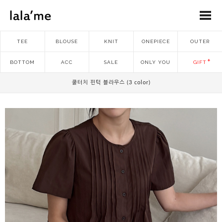
TEE
BLOUSE
KNIT
ONEPIECE
OUTER
BOTTOM
ACC
SALE
ONLY YOU
GIFT
쿨터치 핀턱 블라우스 (3 color)