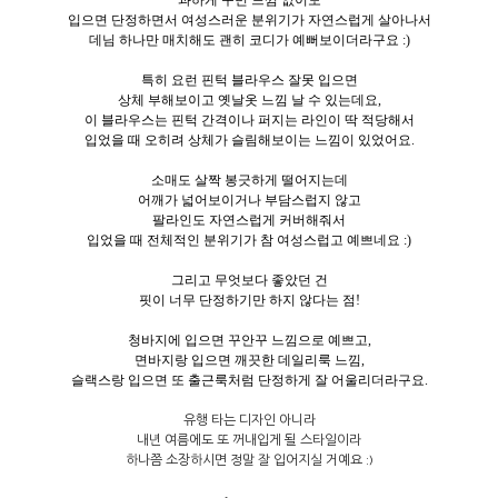
입으면 단정하면서 여성스러운 분위기가 자연스럽게 살아나서
데님 하나만 매치해도 괜히 코디가 예뻐보이더라구요 :)
특히 요런 핀턱 블라우스 잘못 입으면
상체 부해보이고 옛날옷 느낌 날 수 있는데요,
이 블라우스는 핀턱 간격이나 퍼지는 라인이 딱 적당해서
입었을 때 오히려 상체가 슬림해보이는 느낌이 있었어요.
소매도 살짝 봉긋하게 떨어지는데
어깨가 넓어보이거나 부담스럽지 않고
팔라인도 자연스럽게 커버해줘서
입었을 때 전체적인 분위기가 참 여성스럽고 예쁘네요 :)
그리고 무엇보다 좋았던 건
핏이 너무 단정하기만 하지 않다는 점!
청바지에 입으면 꾸안꾸 느낌으로 예쁘고,
면바지랑 입으면 깨끗한 데일리룩 느낌,
슬랙스랑 입으면 또 출근룩처럼 단정하게 잘 어울리더라구요.
유행 타는 디자인 아니라
내년 여름에도 또 꺼내입게 될 스타일이라
하나쯤 소장하시면 정말 잘 입어지실 거예요 :)