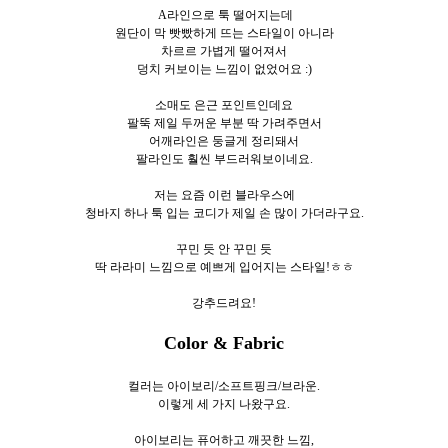
A라인으로 툭 떨어지는데
원단이 막 빳빴하게 뜨는 스타일이 아니라
차르르 가볍게 떨어져서
덩치 커보이는 느낌이 없었어요 :)
소매도 은근 포인트인데요
팔뚝 제일 두꺼운 부분 딱 가려주면서
어깨라인은 둥글게 정리돼서
팔라인도 훨씬 부드러워보이네요.
저는 요즘 이런 블라우스에
청바지 하나 툭 입는 코디가 제일 손 많이 가더라구요.
꾸민 듯 안 꾸민 듯
딱 라라미 느낌으로 예쁘게 입어지는 스타일!ㅎㅎ
강추드려요!
Color & Fabric
컬러는 아이보리/소프트핑크/브라운.
이렇게 세
가지 나왔구요.
아이보리는 퓨어하고 깨끗한 느낌,