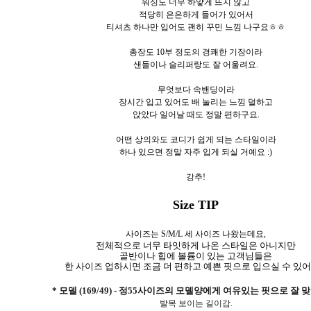
워싱도 너무 하얗게 뜨지 않고
적당히 은은하게 들어가 있어서
티셔츠 하나만 입어도 괜히 꾸민 느낌 나구요ㅎㅎ
총장도 10부 정도의 경쾌한 기장이라
샌들이나 슬리퍼랑도 잘 어울려요.
무엇보다 속밴딩이라
장시간 입고 있어도 배 눌리는 느낌 덜하고
앉았다 일어날 때도 정말 편하구요.
어떤 상의와도 코디가 쉽게 되는 스타일이라
하나 있으면 정말 자주 입게 되실 거예요 :)
강추!
Size TIP
사이즈는 S/M/L 세 사이즈 나왔는데요,
전체적으로 너무 타잇하게 나온 스타일은 아니지만
골반이나 힙에 볼륨이 있는 고객님들은
한 사이즈 업하시면 조금 더 편하고 예쁜 핏으로 입으실 수 있어요
* 모델 (169/49) - 정55사이즈의 모델양에게 여유있는 핏으로 잘 
발목 보이는 길이감.