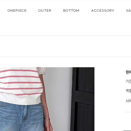
ONEPIECE
OUTER
BOTTOM
ACCESSORY
S
판
기
적
사