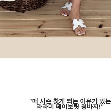
"매 시즌 찾게 되는 이유가 있는
라라미 페이보릿 청바지!"