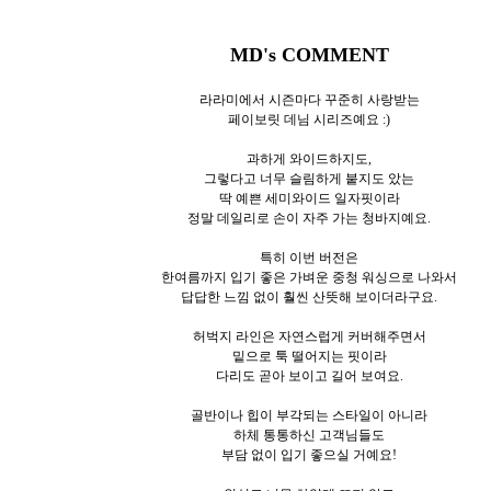
MD's COMMENT
라라미에서 시즌마다 꾸준히 사랑받는
페이보릿 데님 시리즈예요 :)
과하게 와이드하지도,
그렇다고 너무 슬림하게 붙지도 았는
딱 예쁜 세미와이드 일자핏이라
정말 데일리로 손이 자주 가는 청바지예요.
특히 이번 버전은
한여름까지 입기 좋은 가벼운 중청 워싱으로 나와서
답답한 느낌 없이 훨씬 산뜻해 보이더라구요.
허벅지 라인은 자연스럽게 커버해주면서
밑으로 툭 떨어지는 핏이라
다리도 곧아 보이고 길어 보여요.
골반이나 힙이 부각되는 스타일이 아니라
하체 통통하신 고객님들도
부담 없이 입기 좋으실 거예요!