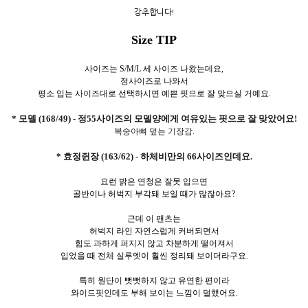
강추합니다!
Size TIP
사이즈는 S/M/L 세 사이즈 나왔는데요,
정사이즈로 나와서
평소 입는 사이즈대로 선택하시면 예쁜 핏으로 잘 맞으실 거예요.
* 모델 (168/49) - 정55사이즈의 모델양에게 여유있는 핏으로 잘 맞았어요!
복숭아뼈 덮는 기장감.
* 효정쥔장 (163/62) - 하체비만의 66사이즈인데요.
요런 밝은 연청은 잘못 입으면
골반이나 허벅지 부각돼 보일 때가 많잖아요?
근데 이 팬츠는
허벅지 라인 자연스럽게 커버되면서
힙도 과하게 퍼지지 않고 차분하게 떨어져서
입었을 때 전체 실루엣이 훨씬 정리돼 보이더라구요.
특히 원단이 뻣뻣하지 않고 유연한 편이라
와이드핏인데도 부해 보이는 느낌이 덜했어요.