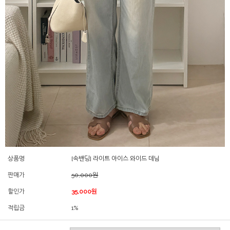
상품명
[속밴딩] 라이트 아이스 와이드 데님
판매가
50,000원
할인가
35,000원
적립금
1%