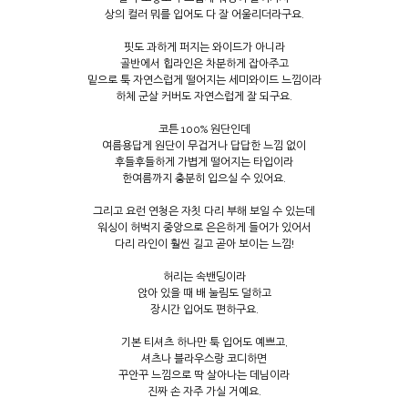
상의 컬러 뭐를 입어도 다 잘 어울리더라구요.
핏도 과하게 퍼지는 와이드가 아니라
골반에서 힙라인은 차분하게 잡아주고
밑으로 툭 자연스럽게 떨어지는 세미와이드 느낌이라
하체 군살 커버도 자연스럽게 잘 되구요.
코튼 100% 원단인데
여름용답게 원단이 무겁거나 답답한 느낌 없이
후들후들하게 가볍게 떨어지는 타입이라
한여름까지 충분히 입으실 수 있어요.
그리고 요런 연청은 자칫 다리 부해 보일 수 있는데
워싱이 허벅지 중앙으로 은은하게 들어가 있어서
다리 라인이 훨씬 길고 곧아 보이는 느낌!
허리는 속밴딩이라
앉아 있을 때 배 눌림도 덜하고
장시간 입어도 편하구요.
기본 티셔츠 하나만 툭 입어도 예쁘고,
셔츠나 블라우스랑 코디하면
꾸안꾸 느낌으로 딱 살아나는 데님이라
진짜 손 자주 가실 거예요.