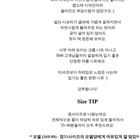
캡소매 디자인이라
팔라인도 부담스럽지 않았구요 :)
밑단 시보리가 골반에 가볍게 걸쳐지면서
자연스럽게 블라우징 되는 핏이라
굳이 넣어 입지 않아도
핏이 딱 정돈돼 보여요.
너무 어려 보이는 크롭 니트 아니고
3040 고객님들까지 깔끔하게 입기 좋은
단정한 여름 니트예요.
티셔츠보다 차려입은 느낌은 나는데
입기는 훨씬 편한 니트 :)
강추합니다!
Size TIP
원사이즈로 나왔는데요.
전체적으로 품이 적당히 여유 있게 떨어져서
55~66분들까지 모두 추천드려요.
* 모델 (169/49) - 정55사이즈의 모델양에게 여유있게 잘 맞았