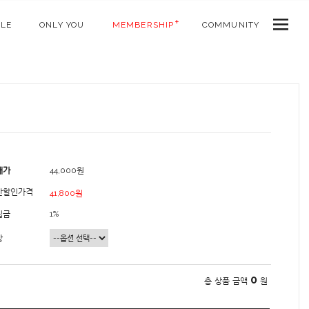
ALE
ONLY YOU
MEMBERSHIP
COMMUNITY
매가
44,000원
간할인가격
41,800원
립금
1%
상
0
총 상품 금액
원