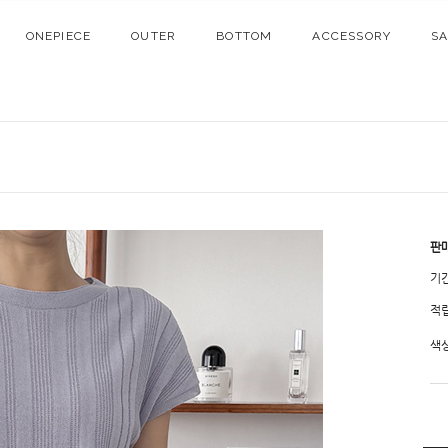
ONEPIECE
OUTER
BOTTOM
ACCESSORY
S
판
기
적
색