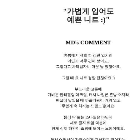
"가볍게 입어도
예쁜 니트 :)"
MD's COMMENT
여름에 티셔츠 한 장만 입기엔
어딘가 너무 편해 보이고,
그렇다고 차려입자니 더운 날 있잖아요.
그럴 때 요 니트 정말 괜찮아요 :)
부드러운 코튼에
가벼운 안티필링 아크릴, 캐시 나일론 혼방 소재라
맨살에 닿았을 때 까슬거림이 거의 없고
무겁게 축 처지는 느낌도 없어요.
몸에 딱 붙는 스타일은 아닌데
세로 골지 짜임 덕분에
전체 상체 라인이 슬림해 보이는 느낌이에요.
특히 어깨선이 자연스럽게 감싸지듯 떨어지는