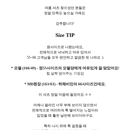
여름 셔츠 찾으셨던 분들은
정말 만족도 높으실 거예요.
강추합니다!
Size TIP
원사이즈로 나왔는데요,
전체적으로 낙낙하고 여유 있어서
55~66 고객님들 모두 편안하고 깔끔한 핏 나와요 :)
* 모델 (166/49) - 정55사이즈의 모델양에게 여유있게 잘 맞았어요!
힙 살짝 덮어주는 기장감
* MD쥔장 (163/63) - 하체비만의 66사이즈인데요.
이 셔츠 정말 마음에 들었어요.ㅎㅎ
어깨나 팔라인 너무 부해 보이지 않으면서
전체적으로 여리하게 툭 떨어지는 느낌이라
입었을 때 훨씬 날씬해 보이더라구요.
특히 나시 위에 툭 걸쳤을 때