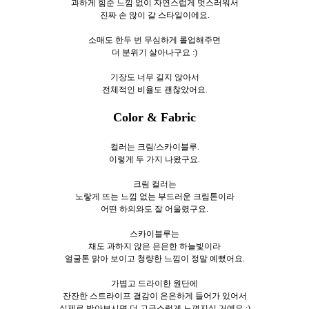
과하게 힘준 느낌 없이 자연스럽게 멋스러워서
진짜 손 많이 갈 스타일이에요.
소매도 한두 번 무심하게 롤업해주면
더 분위기 살아나구요 :)
기장도 너무 길지 않아서
전체적인 비율도 괜찮았어요.
Color & Fabric
컬러는 크림/스카이블루.
이렇게 두
가지 나왔구요.
크림 컬러는
노랗게 뜨는 느낌 없는 부드러운 크림톤이라
어떤 하의와도 잘 어울렸구요.
스카이블루는
채도 과하지 않은 은은한 하늘빛이라
얼굴톤 맑아 보이고 청량한 느낌이 정말 예뻤어요.
가볍고 드라이한 원단에
잔잔한 스트라이프 결감이 은은하게 들어가 있어서
실제로 받아보시면 더 고급스럽게 느껴지실 거예요 :)