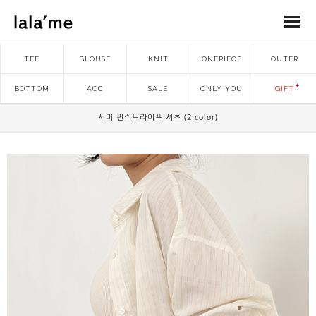
TEE
BLOUSE
KNIT
ONEPIECE
OUTER
BOTTOM
ACC
SALE
ONLY YOU
GIFT
서머 핀스트라이프 셔츠 (2 color)