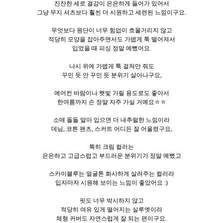
잔잔한 세로 결감이 은은하게 들어가 있어서
그냥 무지 셔츠보다 훨씬 더 시원하고 세련된 느낌이구요.
무엇보다 원단이 너무 힘없이 흐물거리지 않고
적당히 모양을 잡아주면서도 가볍게 툭 떨어져서
입었을 때 피싱 정말 예뻤어요.
나시 위에 가볍게 툭 걸쳐만 줘도
꾸민 듯 안 꾸민 듯 분위기 살아나구요,
에어컨 바람이나 햇빛 가릴 용도로도 좋아서
한여름까지 손 정말 자주 가실 거예요ㅎㅎ
소매 돌돌 말아 입으면 더 내추럴한 느낌이라
데님, 코튼 팬츠, 스커트 어디든 잘 어울렸구요,
특히 크림 컬러는
은은하고 고급스럽고 부드러운 분위기가 정말 예뻤고
스카이블루는 얼굴톤 화사하게 살려주는 컬러라
입자마자 시원해 보이는 느낌이 좋았어요 :)
핏도 너무 박시하지 않고
적당히 여유 있게 떨어지는 실루엣이라
체형 커버도 자연스럽게 잘 되는 편이구요.