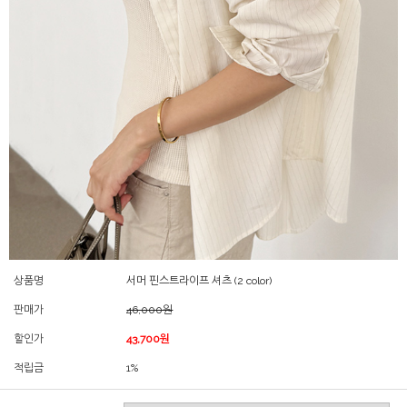
상품명
서머 핀스트라이프 셔츠 (2 color)
판매가
46,000원
할인가
43,700원
적립금
1%