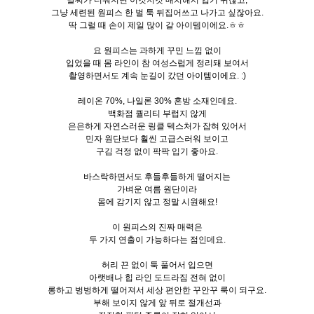
날씨가 더워지면 이것저것 매치해서 입기 귀찮고,
그냥 세련된 원피스 한 벌 툭 뒤집어쓰고 나가고 싶잖아요.
딱 그럴 때 손이 제일 많이 갈 아이템이에요.ㅎㅎ
요 원피스는 과하게 꾸민 느낌 없이
입었을 때 몸 라인이 참 여성스럽게 정리돼 보여서
촬영하면서도 계속 눈길이 갔던 아이템이에요. :)
레이온 70%, 나일론 30% 혼방 소재인데요.
백화점 퀄리티 부럽지 않게
은은하게 자연스러운 링클 텍스처가 잡혀 있어서
민자 원단보다 훨씬 고급스러워 보이고
구김 걱정 없이 팍팍 입기 좋아요.
바스락하면서도 후들후들하게 떨어지는
가벼운 여름 원단이라
몸에 감기지 않고 정말 시원해요!
이 원피스의 진짜 매력은
두 가지 연출이 가능하다는 점인데요.
허리 끈 없이 툭 풀어서 입으면
아랫배나 힙 라인 도드라짐 전혀 없이
롱하고 벙벙하게 떨어져서 세상 편안한 꾸안꾸 룩이 되구요.
부해 보이지 않게 앞 뒤로 절개선과