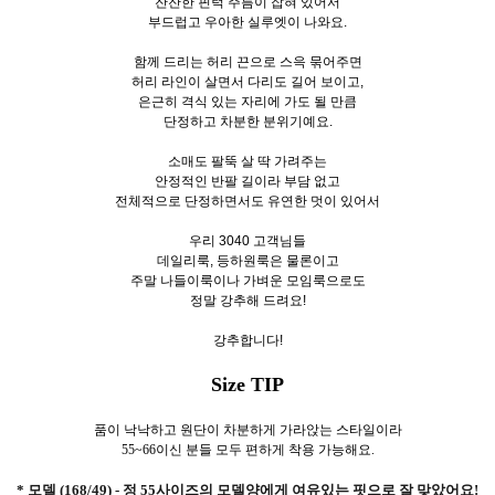
잔잔한 핀턱 주름이 잡혀 있어서
부드럽고 우아한 실루엣이 나와요.
함께 드리는 허리 끈으로 스윽 묶어주면
허리 라인이 살면서 다리도 길어 보이고,
은근히 격식 있는 자리에 가도 될 만큼
단정하고 차분한 분위기예요.
소매도 팔뚝 살 딱 가려주는
안정적인 반팔 길이라 부담 없고
전체적으로 단정하면서도 유연한 멋이 있어서
우리 3040 고객님들
데일리룩, 등하원룩은 물론이고
주말 나들이룩이나 가벼운 모임룩으로도
정말 강추해 드려요!
강추합니다!
Size TIP
품이 낙낙하고 원단이 차분하게 가라앉는 스타일이라
55~66이신 분들 모두 편하게 착용 가능해요.
* 모델 (168/49) - 정 55사이즈의 모델양에게 여유있는 핏으로 잘 맞았어요!