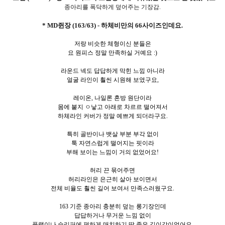
종아리를 폭닥하게 덮어주는 기장감.
* MD쥔장 (163/63) - 하체비만의 66사이즈인데요.
저랑 비슷한 체형이신 분들은
요 원피스 정말 만족하실 거예요 :)
라운드 넥도 답답하게 막힌 느낌 아니라
얼굴 라인이 훨씬 시원해 보였구요,
레이온, 나일론 혼방 원단이라
몸에 붙지 ㅇ낳고 아래로 차르르 떨어져서
하체라인 커버가 정말 예쁘게 되더라구요.
특히 골반이나 뱃살 부분 부각 없이
툭 자연스럽게 떨어지는 핏이라
부해 보이는 느낌이 거의 없었어요!
허리 끈 묶어주면
허리라인은 은근히 살아 보이면서
전체 비율도 훨씬 길어 보여서 만족스러웠구요.
163 기준 종아리 충분히 덮는 롱기장인데
답답하거나 무거운 느낌 없이
플랫이나 슬리퍼에 편하게 매치하기 딱 좋은 길이감이었어요.