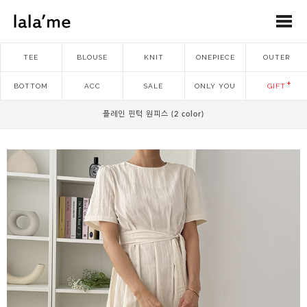
TEE
BLOUSE
KNIT
ONEPIECE
OUTER
BOTTOM
ACC
SALE
ONLY YOU
GIFT
플레인 핀턱 원피스 (2 color)