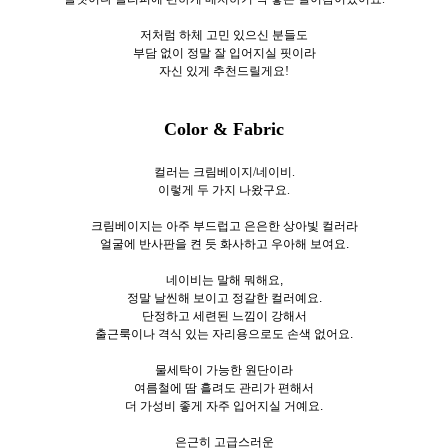
저처럼 하체 고민 있으신 분들도
부담 없이 정말 잘 입어지실 핏이라
자신 있게 추천드릴게요!
Color & Fabric
컬러는 크림베이지/네이비.
이렇게 두
가지 나왔구요.
크림베이지는 아주 부드럽고 은은한 상아빛 컬러라
얼굴에 반사판을 켠 듯 화사하고 우아해 보여요.
네이비는 말해 뭐해요,
정말 날씬해 보이고 정갈한 컬러예요.
단정하고 세련된 느낌이 강해서
출근룩이나 격식 있는 자리용으로도 손색 없어요.
물세탁이 가능한 원단이라
여름철에 땀 흘려도 관리가 편해서
더 가성비 좋게 자주 입어지실 거예요.
은근히 고급스러운