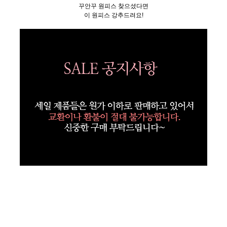
꾸안꾸 원피스 찾으셨다면
이 원피스 강추드려요!