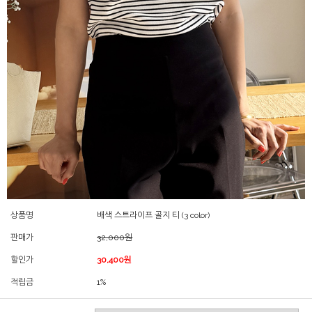
상품명
배색 스트라이프 골지 티 (3 color)
판매가
32,000원
할인가
30,400원
적립금
1%