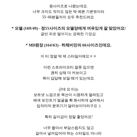
원사이즈로 나왔는데요.
너무 크지도 작지도 않은 딱 예쁜 기본핏이라
55~66분들까지 모두 추천드려요.
* 모델 (169/49) - 정55사이즈의 모델양에게 여유있게 잘 맞았어요!
골반 위로 떨어지는 경쾌한 기장감.
* MD쥔장 (164/63) - 하체비만의 66사이즈인데요.
이 티 정말 딱 제 스타일이에요ㅎㅎ
이런 스트라이프티 잘못 입으면
괜히 상체 더 커보이고
목이 답답해 보일 때가 있는데요.
근데 요 티는
보트넷 느낌으로 목선이 시원하게 열려있고
배색 포인트가 얼굴을 확 화사하게 살려줘서
입자마자 분위기가 달라보이더라구요 :)
특히 길이감이 정말 좋았어요!
너무 짧아서 부담스럽지도 않고
길어서 넣어입어야 하는 스타일도 아니라