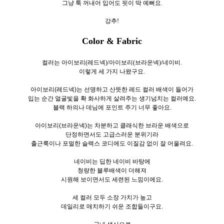
그냥 툭 꺼내어 입어도 핏이 딱 예뻐요.
강추!
Color & Fabric
컬러는 아이보리(레드넥)/아이보리(브라운넥)/네이비.
이렇게 세
가지 나왔구요.
아이보리(레드넥)는 선명하고 산뜻한 레드 컬러 배색이 들어가
입는 순간 얼굴빛을 확 화사하게 살려주는 생기넘치는 컬러예요.
블랙 하의나 데님에 포인트 주기 너무 좋아요.
아이보리(브라운넥)는 차분하고 클래식한 브라운 배색으로
단정하면서도 고급스러운 분위기라
출근룩이나 포멀한 슬랙스 코디에도 이질감 없이 잘 어울려요.
네이비는 딥한 네이비 바탕에
청량한 블루배색이 더해져
시원해 보이면서도 세련된 느낌이에요.
세 컬러 모두 소장 가치가 높고
데일리로 매치하기 쉬운 조합들이구요.