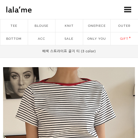
TEE
BLOUSE
KNIT
ONEPIECE
OUTER
BOTTOM
ACC
SALE
ONLY YOU
GIFT
배색 스트라이프 골지 티 (3 color)