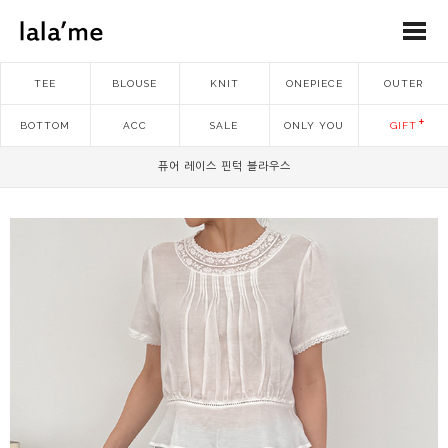
TEE
BLOUSE
KNIT
ONEPIECE
OUTER
BOTTOM
ACC
SALE
ONLY YOU
GIFT
퓨어 레이스 핀턱 블라우스