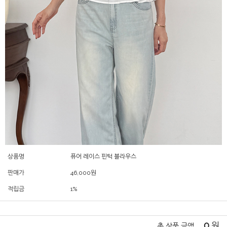
상품명
퓨어 레이스 핀턱 블라우스
판매가
46,000
원
적립금
1%
0
원
총 상품 금액