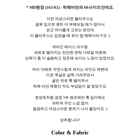
* MD쥔장 (163/62) - 하체비만의 66사이즈인데요.
이런 여성스러운 블라우스는
잘못 입으면 괜히 더 부해보일 때가 많아서
은근 까다롭게 고르는 편인데
이 블라우스는 입었을 때 핏이 참 예쁘더라구요 :)
넥라인 레이스 자수랑
세로로 떨어지는 잔잔한 핀턱 디테일 덕분에
상체가 좀 더 슬림하고 정돈돼 보이는 느낌이 있었어요.
허리 아래로 자연스럽게 퍼지는 라인도 예쁜데
미운 뱃살은 살짝 가려주면서
골반 위로 툭 떨어져서
하체 비만 체형인 저도 부담없이 잘 맞았구요.
쥔장핏처럼 검정 5부 팬츠에만 툭 입어줘도
과하게 꾸민 느낌 없이
깔끔하고 여성스러운 분위기 나서 좋았어요 :)
강추합니다!
Color & Fabric