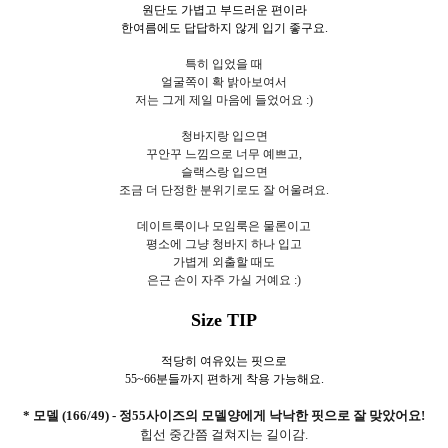
원단도 가볍고 부드러운 편이라
한여름에도 답답하지 않게 입기 좋구요.
특히 입었을 때
얼굴쪽이 확 밝아보여서
저는 그게 제일 마음에 들었어요 :)
청바지랑 입으면
꾸안꾸 느낌으로 너무 예쁘고,
슬랙스랑 입으면
조금 더 단정한 분위기로도 잘 어울려요.
데이트룩이나 모임룩은 물론이고
평소에 그냥 청바지 하나 입고
가볍게 외출할 때도
은근 손이 자주 가실 거예요 :)
Size TIP
적당히 여유있는 핏으로
55~66분들까지 편하게 착용 가능해요.
* 모델 (166/49) - 정55사이즈의 모델양에게 낙낙한 핏으로 잘 맞았어요!
힙선 중간쯤 걸쳐지는 길이감.