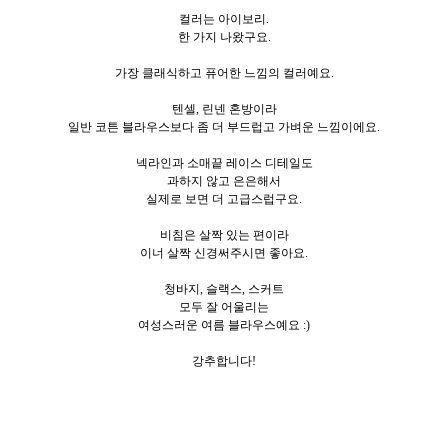
컬러는 아이보리.
한
가지 나왔구요.
가장 클래식하고 퓨어한 느낌의 컬러예요.
텐셀, 린넨 혼방이라
일반 코튼 블라우스보다 좀 더 부드럽고 가벼운 느낌이에요.
넥라인과 소매끝 레이스 디테일도
과하지 않고 은은해서
실제로 보면 더 고급스럽구요.
비침은 살짝 있는 편이라
이너 살짝 신경써주시면 좋아요.
청바지, 슬랙스, 스커트
모두 잘 어울리는
여성스러운 여름 블라우스예요 :)
강추합니다!