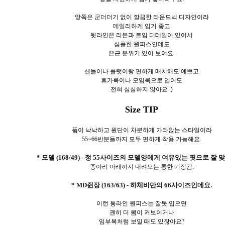
앞쪽은 군더더기 없이 깔끔한 라운드넥 디자인이라
데일리하게 입기 좋고
뒷라인은 리본과 트임 디테일이 있어서
심플한 원피스인데도
은근 분위기 있어 보여요.
샌들이나 플랫이랑 편하게 매치해도 예쁘고
휴가룩이나 모임룩으로 입어도
전혀 심심하지 않아요 :)
Size TIP
품이 낙낙하고 원단이 차분하게 가라앉는 스타일이라
55~66반분들까지 모두 편하게 착용 가능해요.
* 모델 (168/49) - 정 55사이즈의 모델양에게 여유있는 핏으로 잘 
종아리 아래까지 내려오는 롱한 기장감.
* MD쥔장 (163/63) - 하체비만의 66사이즈인데요.
이런 통라인 원피스는 잘못 입으면
괜히 더 몸이 커보이거나
임부복처럼 보일 때도 있잖아요?