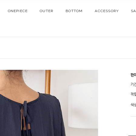
ONEPIECE
OUTER
BOTTOM
ACCESSORY
S
판
기
적
색