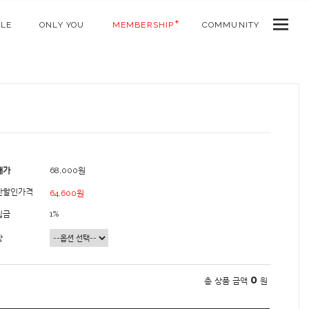
ALE
ONLY YOU
MEMBERSHIP
COMMUNITY
매가
68,000원
간할인가격
64,600원
립금
1%
상
0
총 상품 금액
원