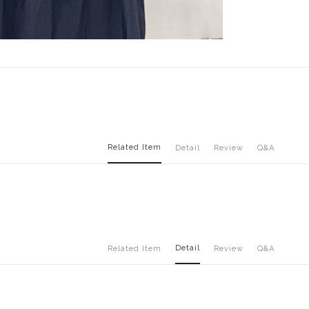
Related Item
Detail
Review
Q&A
Detail
Related Item
Review
Q&A