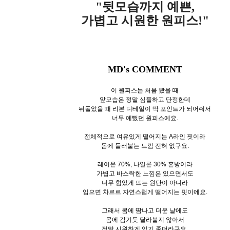
"뒷모습까지 예쁜,
가볍고 시원한 원피스!"
MD's COMMENT
이 원피스는 처음 봤을 때
앞모습은 정말 심플하고 단정한데
뒤돌았을 때 리본 디테일이 딱 포인트가 되어줘서
너무 예뻤던 원피스예요.
전체적으로 여유있게 떨어지는 A라인 핏이라
몸에 들러붙는 느낌 전혀 없구요.
레이온 70%, 나일론 30% 혼방이라
가볍고 바스락한 느낌은 있으면서도
너무 힘있게 뜨는 원단이 아니라
입으면 차르르 자연스럽게 떨어지는 핏이에요.
그래서 몸에 땀나고 더운 날에도
몸에 감기듯 달라붙지 않아서
정말 시원하게 입기 좋더라구요.