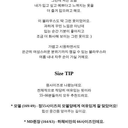
그런데 저는 요즘
내가 입고 싶고 예쁘다고 느껴지는 옷을
더 즐겨 입으려고 해요.
이 블라우스도 딱 그런 옷이었어요.
과하게 꾸민 느낌은 아닌데
입는 순간 기분이 좋아지고
조금 더 화사해 보이는 그런 옷이요 :)
가볍고 시원하면서도
은근히 여성스러운 분위기까지 챙길 수 있는 블라우스라
여름 내내 자주 손이 가실 거예요.
Size TIP
원사이즈로 나왔는데요.
전체적으로 적당히 여유있는 핏이라
55~66분들까지 모두 추천드려요.
* 모델 (169/49) - 정55사이즈의 모델양에게 여유있게 잘 맞았어요!
힙선 중간쯤 덮어주는 길이감.
* MD쥔장 (164/63) - 하체비만의 66사이즈인데요.