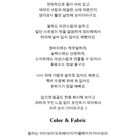
전체적으로 품이 여유 있고
넥라인 셔링과 래글런 소매 덕분인지
생각보다 훨씬 날씬해 보이더라구요.
팔뚝도 자연스럽게 갈주고
밑단 스트링이 핏을 깔끔하게 정리해줘서
하의에 넣어 입지 않아도 예뻤어요.
청바지에는 캐주얼하게,
슬랙스에는 단정하게,
스커트에는 여성스럽게 연출할 수 있어서
활용도도 정말 좋구요.
나시 위에 가볍게 걸치듯 입어도 예쁘고,
특히 수영복 위에 쓱 입어도
분위기가 정말 예뻐요.
입으면 얼굴도 한층 화사해 보이고
과하게 꾸민 느낌 없이 포인트가 되어줘서
자꾸 손이 가더라구요 :)
Color & Fabric
컬러는 아이보리/오트베이지/카멜베이지/아이보리.