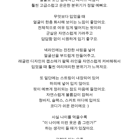
훨씬 고급스럽고 은은한 분위기가 정말 예뻐요.
무엇보다 입었을 때
얼굴이 한층 화사해 보이는 느낌이 좋았어요.
전체적으로 여유 있게 떨어지는 핏이라
군살은 자연스럽게 가려주고
답답함 없이 시원하게 입기 좋구요.
넥라인에는 잔잔한 셔링을 넣어
얼굴선을 부드럽게 만들어주고,
래글런 디자인의 캡소매가 팔뚝 라인을 자연스럽게 커버해줘서
입었을 때 훨씬 여리여리한 분위기가 느껴져요.
또 밑단에는 스트링이 내장되어 있어
하의에 넣어 입지 않아도
핏이 예쁘게 정리되는 점도 마음에 들었어요.
자연스럽게 볼륨감이 잡혀서
청바지, 슬랙스, 스커트 어디에 입어도
코디가 쉬운 편이에요 :)
사실 나이를 먹을수록
"이 나이에 이런 옷은 좀 그런가?"
하는 생각이 들 때가 있잖아요.