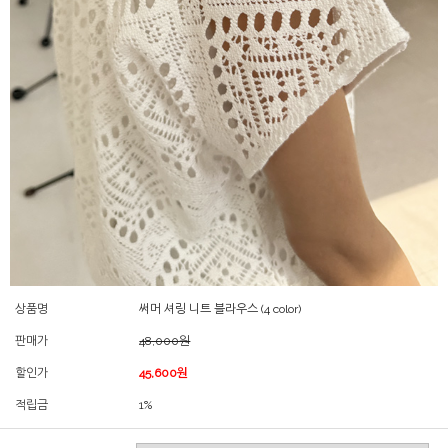
상품명
써머 셔링 니트 블라우스 (4 color)
판매가
48,000원
할인가
45,600원
적립금
1%