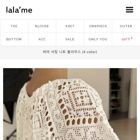
TEE
BLOUSE
KNIT
ONEPIECE
OUTER
BOTTOM
ACC
SALE
ONLY YOU
GIFT
써머 셔링 니트 블라우스 (4 color)