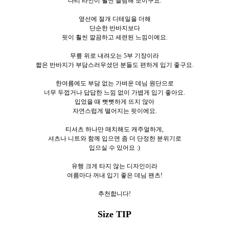
다리 라인이 훨씬 슬림해 보이구요.
옆선에 절개 디테일을 더해
단순한 반바지보다
핏이 훨씬 깔끔하고 세련된 느낌이에요.
무릎 위로 내려오는 5부 기장이라
짧은 반바지가 부담스러우셨던 분들도 편하게 입기 좋구요.
한여름에도 부담 없는 가벼운 데님 원단으로
너무 두껍거나 답답한 느낌 없이 가볍게 입기 좋아요.
입었을 때 뻣뻣하게 뜨지 않아
자연스럽게 떨어지는 핏이에요.
티셔츠 하나만 매치해도 캐주얼하게,
셔츠나 니트와 함께 입으면 좀 더 단정한 분위기로
입으실 수 있어요 :)
유행 크게 타지 않는 디자인이라
여름마다 꺼내 입기 좋은 데님 팬츠!
추천합니다!
Size TIP