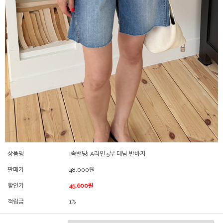
상품명
[속밴딩] A라인 5부 데님 반바지
판매가
48,000원
할인가
45,600원
적립금
1%