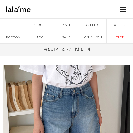
TEE
BLOUSE
KNIT
ONEPIECE
OUTER
BOTTOM
ACC
SALE
ONLY YOU
GIFT
[속밴딩] A라인 5부 데님 반바지