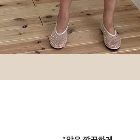
"앞은 깔끔하게,