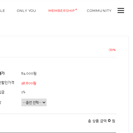
ALE
ONLY YOU
MEMBERSHIP
COMMUNITY
매가
84,000원
간할인가격
58,800원
립금
1%
상
0
총 상품 금액
원