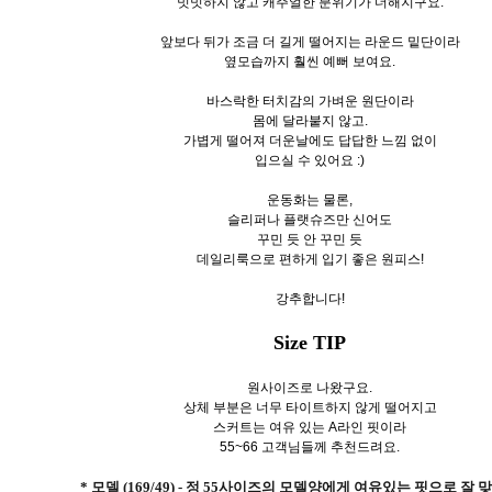
밋밋하지 않고 캐주얼한 분위기가 더해지구요.
앞보다 뒤가 조금 더 길게 떨어지는 라운드 밑단이라
옆모습까지 훨씬 예뻐 보여요.
바스락한 터치감의 가벼운 원단이라
몸에 달라붙지 않고.
가볍게 떨어져 더운날에도 답답한 느낌 없이
입으실 수 있어요 :)
운동화는 물론,
슬리퍼나 플랫슈즈만 신어도
꾸민 듯 안 꾸민 듯
데일리룩으로 편하게 입기 좋은 원피스!
강추합니다!
Size TIP
원사이즈로 나왔구요.
상체 부분은 너무 타이트하지 않게 떨어지고
스커트는 여유 있는 A라인 핏이라
55~66 고객님들께 추천드려요.
* 모델 (169/49) - 정 55사이즈의 모델양에게 여유있는 핏으로 잘 