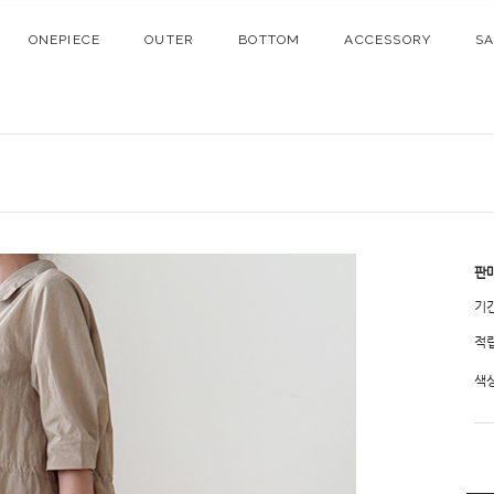
ONEPIECE
OUTER
BOTTOM
ACCESSORY
S
판
기
적
색