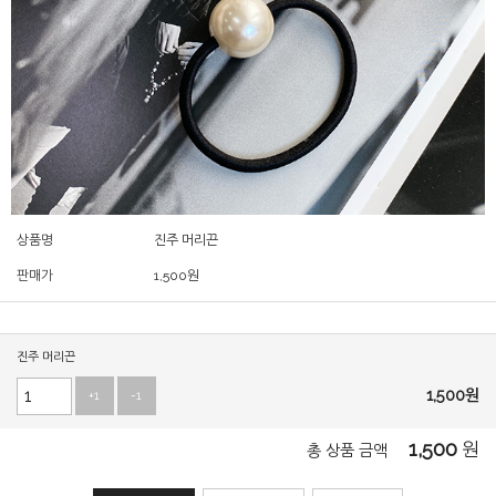
상품명
진주 머리끈
판매가
1,500
원
진주 머리끈
1,500
원
+1
-1
1,500
원
총 상품 금액