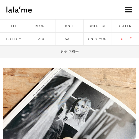
TEE
BLOUSE
KNIT
ONEPIECE
OUTER
BOTTOM
ACC
SALE
ONLY YOU
GIFT
진주 머리끈