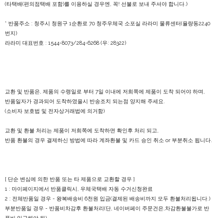
(타택배(편의점택배 포함)를 이용하실 경우엔, 꼭! 선불로 보내 주셔야 합니다.)
* 반품주소 : 청주시 청원구 1순환로 70 청주우체국 소포실 라라미 물류센터(율량동2240
번지)
라라미 대표번호 : 1544-8073/284-6268 (우: 28322)
교환 및 반품은, 제품의 수령일로 부터 7일 이내에 저희쪽에 제품이 도착 되어야 하며,
반품일자가 경과되어 도착하였을시 반송조치 되는점 양지해 주세요.
(소비자 보호법 및 전자상거래법에 의거함)
교환 및 환불 처리는 제품이 저희쪽에 도착하면 확인후 처리 되고,
반품 환불의 경우 결제하신 방법에 따라 계좌환불 및 카드 승인 취소 or 부분취소 됩니다.
[ 단순 변심에 의한 반품 또는 타 제품으로 교환할 경우 ]
1 : 마이페이지에서 반품클릭시, 우체국택배 자동 수거신청완료
2 : 전체반품일 경우 - 왕복배송비 6천원 입금(결제된 배송비까지 모두 환불처리됩니다.)
부분반품일 경우 - 반품비차감후 환불처리(단, 네이버페이 주문건은,차감환불불가로 반