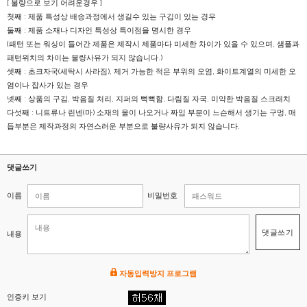
[ 불량으로 보기 어려운경우 ]
첫째 : 제품 특성상 배송과정에서 생길수 있는 구김이 있는 경우
둘째 : 제품 소재나 디자인 특성상 특이점을 명시한 경우
(패턴 또는 워싱이 들어간 제품은 제작시 제품마다 미세한 차이가 있을 수 있으며, 샘플과
패턴위치의 차이는 불량사유가 되지 않습니다.)
셋째 : 초크자국(세탁시 사라짐), 제거 가능한 적은 부위의 오염, 화이트계열의 미세한 오
염이나 잡사가 있는 경우
넷째 : 상품의 구김, 박음질 처리, 지퍼의 뻑뻑함, 다림질 자국, 미약한 박음질 스크래치
다섯째 : 니트류나 린넨(마) 소재의 올이 나오거나 짜임 부분이 느슨해서 생기는 구멍, 매
듭부분은 제작과정의 자연스러운 부분으로 불량사유가 되지 않습니다.
댓글쓰기
이름
비밀번호
댓글쓰기
내용
자동입력방지 프로그램
인증키 보기