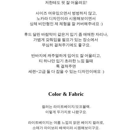
저한테도 핏 잘 어울려요!
사이즈 여유있으면서 벙벙하지 않고,
노카라 디자인이라 시원해보이면서
상체 비만형인 제 체형을 잘 커버해주네요 :)
후드 달린 바람막이 같은거 입기 좀 애매한 자리나,
가볍게 갖춰입을 필요가 있는 장소에서
무심히 걸쳐주기에도 좋구요.
반바지에 캐주얼하게 입어도 잘 어울리고,
티 하나만 입기 초라한 느낌 들때
툭 걸쳐주면
세련+고급 둘 다 잡을 수 있는 디자인이에요 :)
Color & Fabric
컬러는 라이트베이지/오프블랙.
이렇게 두가지로 나왔구요.
라이트베이지는 여름 느낌의 맑은 베이지 컬러로,
소매가 아이보리 배색이라 시원해보이구요.