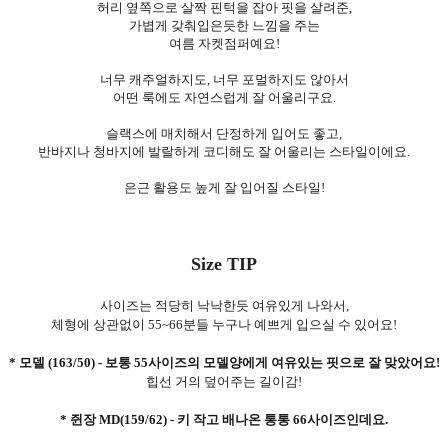
허리 옆쪽으로 살짝 핀턱을 잡아 핏을 살려준,
가볍게 갖춰입은듯한 느낌을 주는
여름 자켓점퍼예요!
너무 캐주얼하지도, 너무 포멀하지도 않아서
어떤 룩에도 자연스럽게 잘 어울리구요.
슬랙스에 매치해서 단정하게 입어도 좋고,
반바지나 청바지에 발랄하게 코디해도 잘 어울리는 스타일이에요.
은근 활용도 높게 잘 입어질 스타일!
Size TIP
사이즈는 적당히 낙낙한듯 여유있게 나와서,
체형에 상관없이 55
~66분들 누구나 예쁘게 입으실 수 있어요!
* 모델 (163/50) - 보통 55사이즈의 모델양에게 여유있는 핏으로 잘 맞았어요!
힙선 거의 덮어주는 길이감!
* 쥔장 MD(159/62) - 키 작고 배나온 통통 66사이즈인데요.