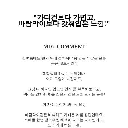
"카디건보다 가볍고,
바람막이보다 갖춰입은 느낌!
"
MD's COMMENT
한여름에도 뭔가 위에 걸쳐줘야 옷 입은거 같은 분들
은근 많으시죠!?
직장생활 하시는 분들이나,
어디 모임에 나갈때도,
그냥 티 하나만 입으면 왠지 좀 부족해보이고,
뭐라도 걸쳐줘야 옷 입은거 같은 느낌 드시는 분들!
이 자켓 눈여겨 봐주세요 :)
바람막이같은 바삭하고 가벼운 여름 원단인데요.
소매를 한번 걷어주면 배색이 나오는 디자인이고,
노 카라에 히든 버튼,