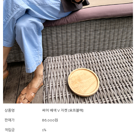
상품명
써머 배색 V 자켓 [오프블랙]
판매가
86,000
원
적립금
1%