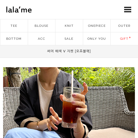
TEE
BLOUSE
KNIT
ONEPIECE
OUTER
BOTTOM
ACC
SALE
ONLY YOU
GIFT
써머 배색 V 자켓 [오프블랙]