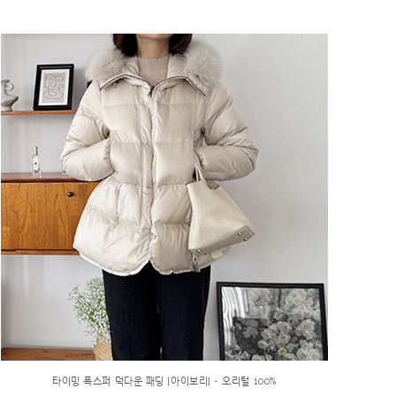
타이밍 폭스퍼 덕다운 패딩 [아이보리] - 오리털 100%