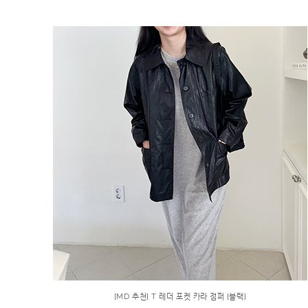
[MD 추천] T 레더 포켓 카라 점퍼 [블랙]