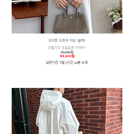
라이트 드로우 야상 [블랙]
간절기의 정답같은 아우터!
70,000
원
66,500원
남은시간: 8일 3시간 44분 52초