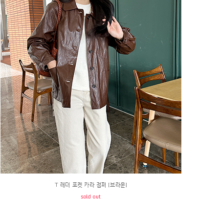
T 레더 포켓 카라 점퍼 [브라운]
sold out