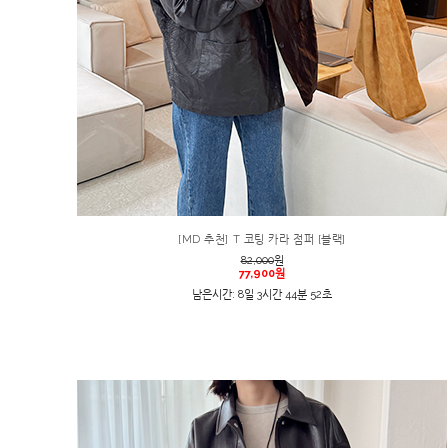
[MD 추천] T 코팅 카라 점퍼 [블랙]
82,000
원
77,900원
남은시간: 8일 3시간 44분 52초