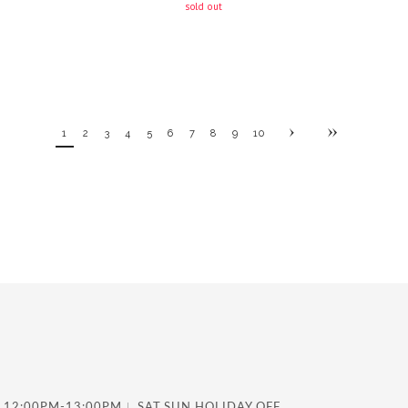
sold out
1
2
3
4
5
6
7
8
9
10
 12:00PM-13:00PM
SAT,SUN,HOLIDAY OFF