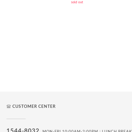
sold out
CUSTOMER CENTER
1544-8032
MON-FRI 10:00AM-2:00PM
LUNCH BREAK