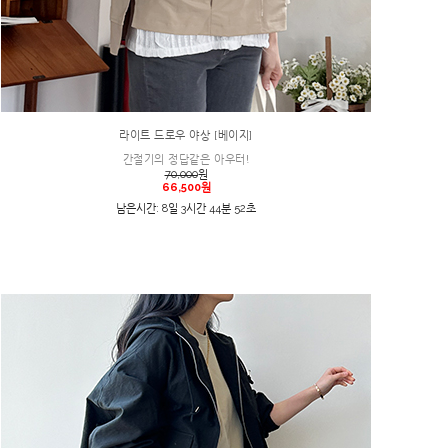
라이트 드로우 야상 [베이지]
간절기의 정답같은 아우터!
70,000
원
66,500원
남은시간: 8일 3시간 44분 52초