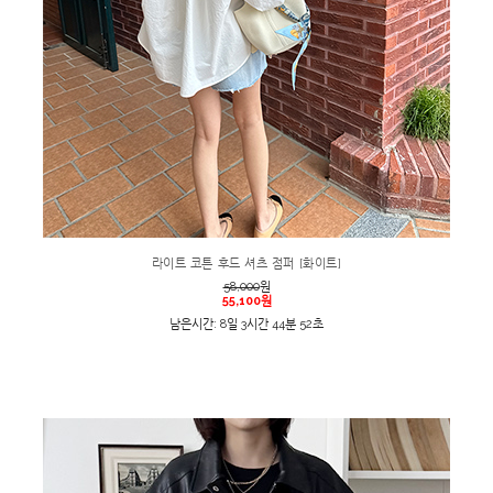
라이트 코튼 후드 셔츠 점퍼 [화이트]
58,000
원
55,100원
남은시간: 8일 3시간 44분 52초