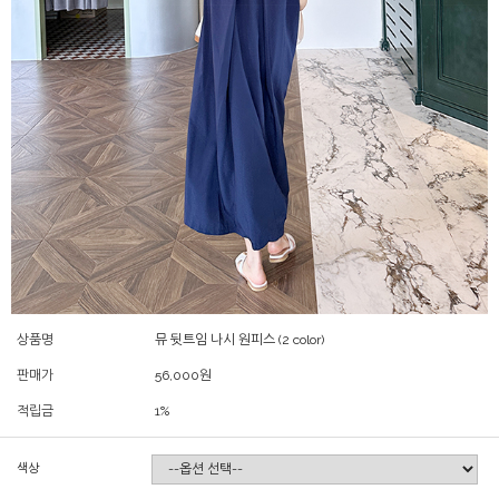
상품명
뮤 뒷트임 나시 원피스 (2 color)
판매가
56,000
원
적립금
1%
색상