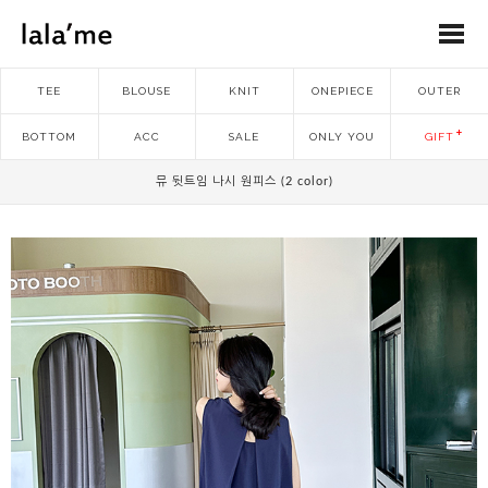
TEE
BLOUSE
KNIT
ONEPIECE
OUTER
BOTTOM
ACC
SALE
ONLY YOU
GIFT
뮤 뒷트임 나시 원피스 (2 color)