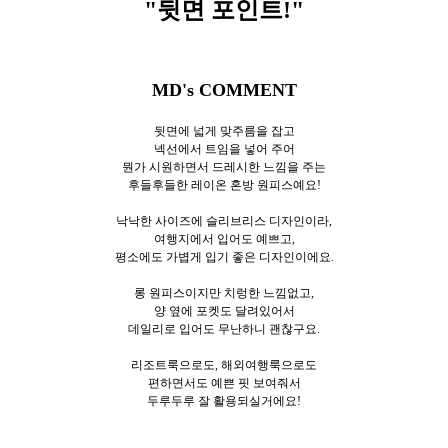
"뒷면 포인트!
"
MD's COMMENT
뒷면에 넓게 맞주름을 잡고
넥선에서 트임을 넣어 주어
뭔가 시원하면서 드레시한 느낌을 주는
후들후들한 레이온 혼방 원피스예요!
낙낙한 사이즈에 슬리브리스 디자인이라,
여행지에서 입어도 예쁘고,
평소에도 가볍게 입기 좋은 디자인이에요.
롱 원피스이지만 치렁한 느낌없고,
양 옆에 포켓도 달려있어서
데일리로 입어도 무난하니 괜찮구요.
리조트룩으로도, 해외여행룩으로도
편하면서도 예쁜 핏 보여줘서
두루두루 잘 활용되실거에요!