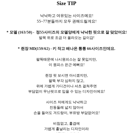
Size TIP
낙낙하고 여유있는 사이즈예요!
55~77분들까지 모두 권해드릴게요!
* 모델 (163/50) - 정55사이즈의 모델양에게 낙낙한 핏으로 잘 맞았어요!
발목 위로 조금 더 올라오는 길이감!
* 쥔장 MD(159/62) - 키 작고 배나온 통통 66사이즈인데요.
팔뚝때문에 나시원피스는 잘 못입지만,
이 원피스 은근 예뻐요!
쥔장 핏 보시면 아시겠지만,
팔뚝 부각 심하지 않고,
위에 가볍게 가디건이나 셔츠 걸쳐주면
부담없이 무난핏으로 입을 수 있는 디자인이에요!
사이즈 저에게도 낙낙하고
진동둘레 넓지 않아서
손을 들어도 겨드랑이, 부유방 부담없어요!
비침없고, 홑겹에
가볍게 흩날리는 디자인이라