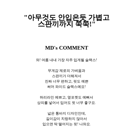
"아무것도 안입은듯 가볍고
스판끼까지 쭉쭉!"
MD's COMMENT
와! 여름 내내 가장 자주 입게될 슬랙스!
무게감 제로의 가벼움과
스판끼가 더해져서
진짜 너무 편하고, 핏도 예쁜
써머 와이드 슬랙스예요!
허리라인 예쁘고, 옆포켓도 예뻐서
상의를 넣어서 입어도 핏 너무 좋구요.
넓은 통바지 디자인인데,
길이감이 치렁하지 않아서
입으면 딱 떨어지는 핏! 나와요.