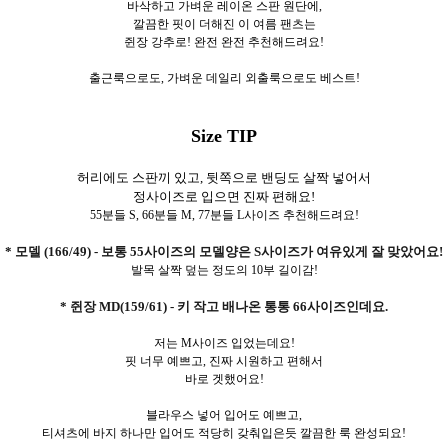
바삭하고 가벼운 레이온 스판 원단에,
깔끔한 핏이 더해진 이 여름 팬츠는
쥔장 강추로! 완전 완전 추천해드려요!
출근룩으로도, 가벼운 데일리 외출룩으로도 베스트!
Size TIP
허리에도 스판끼 있고, 뒷쪽으로 밴딩도 살짝 넣어서
정사이즈로 입으면 진짜 편해요!
55분들 S, 66분들 M, 77분들 L사이즈 추천해드려요!
* 모델 (166/49) - 보통 55사이즈의 모델양은 S사이즈가 여유있게 잘 맞았어요!
발목 살짝 덮는 정도의 10부 길이감!
* 쥔장 MD(159/61) - 키 작고 배나온 통통 66사이즈인데요.
저는 M사이즈 입었는데요!
핏 너무 예쁘고, 진짜 시원하고 편해서
바로 겟했어요!
블라우스 넣어 입어도 예쁘고,
티셔츠에 바지 하나만 입어도 적당히 갖춰입은듯 깔끔한 룩 완성되요!