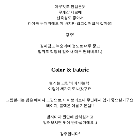
아무것도 안입은듯
무게감 제로에
신축성도 좋아서
한여름 무더위에도 이 바지만 입고싶어질거 같아요!
강추!
길이감도 복숭아뼈 정도로 너무 좋고
밑위도 적당히 길어서 매우 편하네요! :)
Color & Fabric
컬러는 크림/베이지/블랙.
이렇게 세가지로
나왔구요.
크림컬러는 밝은 베이지 느낌으로, 아이보리보다 무난해서 입기 좋으실거구요.
베이지, 블랙은 여름 기본템!!
받자마자 원단에 반하실거고
입어보시면 핏에 반하실거에요 :)
강추합니다!