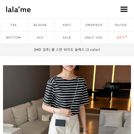
TEE
BLOUSE
KNIT
ONEPIECE
OUTER
BOTTOM
ACC
SALE
ONLY YOU
GIFT
[MD 강추] 쿨 스판 와이드 슬랙스 (3 color)