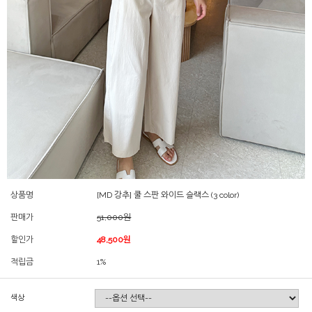
상품명
[MD 강추] 쿨 스판 와이드 슬랙스 (3 color)
판매가
51,000원
할인가
48,500원
적립금
1%
색상