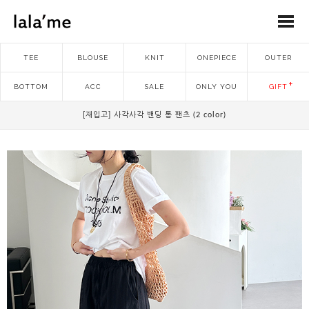
TEE
BLOUSE
KNIT
ONEPIECE
OUTER
BOTTOM
ACC
SALE
ONLY YOU
GIFT
[재입고] 사각사각 밴딩 통 팬츠 (2 color)