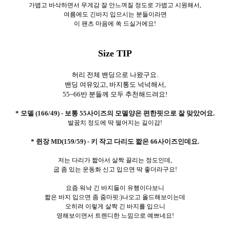
가볍고 바삭하면서 무게감 잘 안느껴질 정도로 가볍고 시원해서,
여름에도 긴바지 입으시는 분들이라면
이 팬츠 마음에 쏙 드실거에요!
Size TIP
허리 전체 밴딩으로 나왔구요.
밴딩 여유있고, 바지통도 넉넉해서,
55~66반 분들께 모두 추천해드려요!
* 모델 (166/49) - 보통 55사이즈의 모델양은 편한핏으로 잘 맞았어요.
발꿈치 정도에 딱 떨어지는 길이감!
* 쥔장 MD(159/59) - 키 작고 다리도 짧은 66사이즈인데요.
저는 다리가 짧아서 살짝 끌리는 정도인데,
굽 좀 있는 운동화 신고 입으면 딱 좋더라구요!
요즘 워낙 긴 바지들이 유행이다보니
짧은 바지 입으면 좀 줌마핏:)나오고 올드해보이는데
오히려 이렇게 살짝 긴 바지를 입으니
영해보이면서 트렌디한 느낌으로 예쁘네요!