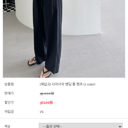
상품명
[재입고] 사각사각 밴딩 통 팬츠 (2 color)
판매가
39,000원
할인가
37,100원
적립금
1%
색상