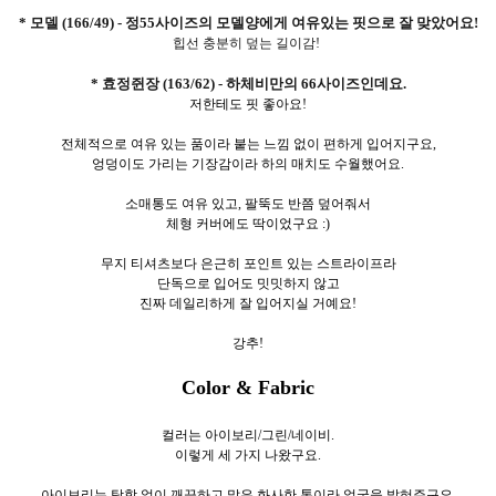
* 모델 (166/49) - 정55사이즈의 모델양에게 여유있는 핏으로 잘 맞았어요!
힙선 충분히 덮는 길이감!
* 효정쥔장 (163/62) - 하체비만의 66사이즈인데요.
저한테도 핏 좋아요!
전체적으로 여유 있는 품이라 붙는 느낌 없이 편하게 입어지구요,
엉덩이도 가리는 기장감이라 하의 매치도 수월했어요.
소매통도 여유 있고, 팔뚝도 반쯤 덮어줘서
체형 커버에도 딱이었구요 :)
무지 티셔츠보다 은근히 포인트 있는 스트라이프라
단독으로 입어도 밋밋하지 않고
진짜 데일리하게 잘 입어지실 거예요!
강추!
Color & Fabric
컬러는 아이보리/그린/네이비.
이렇게 세
가지 나왔구요.
아이보리는 탁함 없이 깨끗하고 맑은 화사한 톤이라 얼굴을 밝혀주구요,