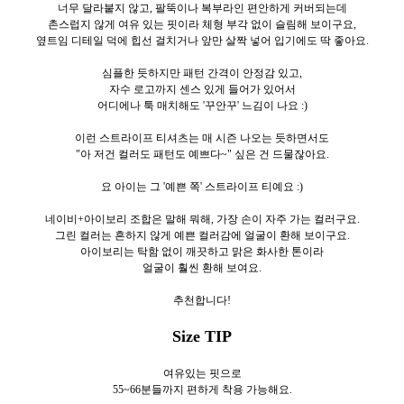
너무 달라붙지 않고, 팔뚝이나 복부라인 편안하게 커버되는데
촌스럽지 않게 여유 있는 핏이라 체형 부각 없이 슬림해 보이구요,
옆트임 디테일 덕에 힙선 걸치거나 앞만 살짝 넣어 입기에도 딱 좋아요.
심플한 듯하지만 패턴 간격이 안정감 있고,
자수 로고까지 센스 있게 들어가 있어서
어디에나 툭 매치해도 '꾸안꾸' 느김이 나요 :)
이런 스트라이프 티셔츠는 매 시즌 나오는 듯하면서도
"아 저건 컬러도 패턴도 예쁘다~" 싶은 건 드물잖아요.
요 아이는 그 '예쁜 쪽' 스트라이프 티예요 :)
네이비+아이보리 조합은 말해 뭐해, 가장 손이 자주 가는 컬러구요.
그린 컬러는 흔하지 않게 예쁜 컬러감에 얼굴이 환해 보이구요.
아이보리는 탁함 없이 깨끗하고 맑은 화사한 톤이라
얼굴이 훨씬 환해 보여요.
추천합니다!
Size TIP
여유있는 핏으로
55~66분들까지 편하게 착용 가능해요.