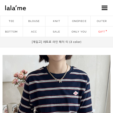
TEE
BLOUSE
KNIT
ONEPIECE
OUTER
BOTTOM
ACC
SALE
ONLY YOU
GIFT
[재입고] 레트로 라인 패치 티 (3 color)