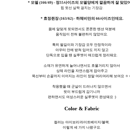
* 모델 (166/49) - 정55사이즈의 모델양에게 깔끔하게 잘 맞았
힙 윗선 살짝 걸치는 기장감.
* 효정쥔장 (163/62) - 하체비만의 66사이즈인데요.
몸에 알맞게 핏되면서도 쫀쫀한 텐션 덕분에
움직임이 전혀 불편하지 않았어요.
특히 팔길이와 기장감 모두 안정적이라
아우터 안에 받쳐 입어도 끼지 않고
단독으로 입을 땐 실루엣이 매끄럽게 정리돼요.
소재가 유연하게 늘어나면서도 흐물거리지 않아서
상체 라인을 자연스럽게 잡아주고
목선부터 손끝까지 이어지는 라인이 정말 여리여리해 보여요 ㅎ
착용했을 때 군살이 드러나지 않으면서
핏이 부드럽게 감기니까
편하면서도 여성스러운 실루엣이 완성돼요 :)
Color & Fabric
컬러는 아이보리/라이트베이지/블랙.
이렇게 세
가지 나왔구요.