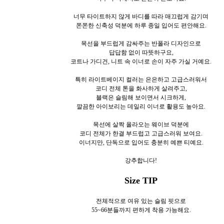
너무 타이트하지 않게 바디를 따라 매끄럽게 감기며
쫀쫀한 신축성 덕분에 하루 종일 입어도 편안해요.
목선을 부드럽게 감싸주는 반폴라 디자인으로
답답함 없이 따뜻하구요,
코트나 가디건, 니트 속 이너로 손이 자주 가실 거예요.
특히 라이트베이지 컬러는 은은하고 고급스러워서
코디 전체 톤을 화사하게 살려주고,
블랙은 슬림해 보이면서 시크하게,
깔끔한 아이보리는 데일리 이너로 활용도 높아요.
목선에 살짝 올라오는 웨이브 덕분에
코디 전체가 한결 부드럽고 고급스러워 보여요.
이너지만, 단독으로 입어도 충분히 예쁜 티예요.
강추합니다!
Size TIP
전체적으로 여유 있는 슬림 핏으로
55~66분들까지 편하게 착용 가능해요.