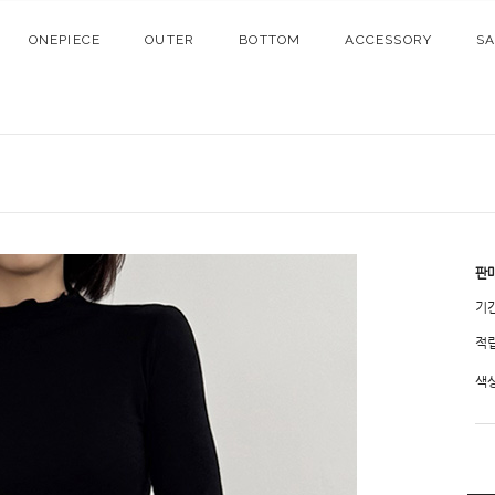
ONEPIECE
OUTER
BOTTOM
ACCESSORY
S
판
기
적
색