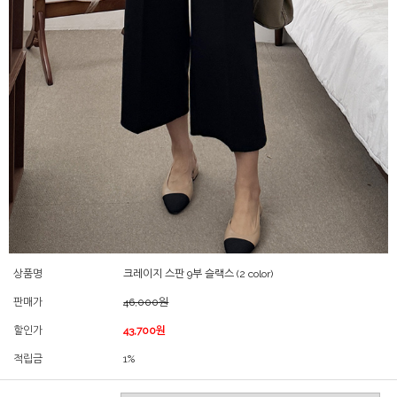
상품명
크레이지 스판 9부 슬랙스 (2 color)
판매가
46,000원
할인가
43,700원
적립금
1%