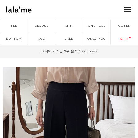
TEE
BLOUSE
KNIT
ONEPIECE
OUTER
BOTTOM
ACC
SALE
ONLY YOU
GIFT
크레이지 스판 9부 슬랙스 (2 color)