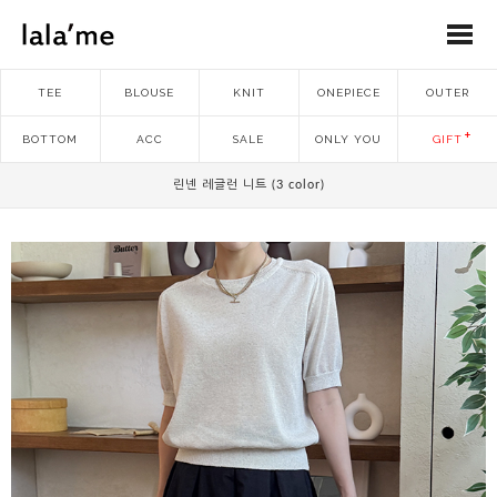
TEE
BLOUSE
KNIT
ONEPIECE
OUTER
BOTTOM
ACC
SALE
ONLY YOU
GIFT
린넨 레글런 니트 (3 color)