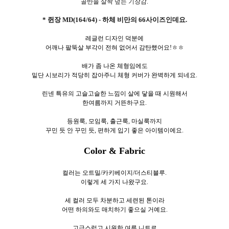
골반을 살짝 덮는 기장감.
* 쥔장 MD(164/64) - 하체 비만의 66사이즈인데요.
레글런 디자인 덕분에
어깨나 팔뚝살 부각이 전혀 없어서 감탄했어요!ㅎㅎ
배가 좀 나온 체형임에도
밑단 시보리가 적당히 잡아주니 체형 커버가 완벽하게 되네요.
린넨 특유의 고슬고슬한 느낌이 살에 닿을 때 시원해서
한여름까지 거뜬하구요.
등원룩, 모임룩, 출근룩, 마실룩까지
꾸민 듯 안 꾸민 듯, 편하게 입기 좋은 아이템이에요.
Color & Fabric
컬러는 오트밀/카키베이지/더스티블루.
이렇게 세
가지 나왔구요.
세 컬러 모두 차분하고 세련된 톤이라
어떤 하의와도 매치하기 좋으실 거예요.
고급스럽고 시원한 여름 니트로