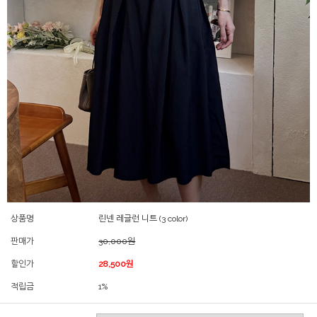
상품명
린넨 레글런 니트 (3 color)
판매가
30,000원
할인가
28,500원
적립금
1%