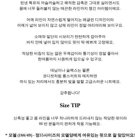
린넨 특유의 까슬까슬하고 쾌적한 감촉은 그대로 살리면서도
몸에 너무 들러붙지 않는 매끈한 라인까지 챙긴 아이템이에요.
어깨 라인이 자연스럽게 떨어지는 레글런 디자인이라
어깨가 넓어 보이지 않고 상체 라인이 정말 여리여리해 보이구요.
소매와 밑단의 시보리가 탄탄하게 잡아주어
바지 안에 넣어 입지 않아도 핏이 딱 예쁘게 고정돼요.
적당한 비침이 있는 얇은 두께감이라 통기성이 정말 좋아서
한여름까지 시원하게 입으실 수 있구요.
데님이나 슬랙스는 물론
코디컷처럼 롱스커트와 매치하면
격식 있는 자리에서도 충분히 빛을 발할 고급스러운 니트예요.
강추합니다!
Size TIP
신축성 좋고 몸 라인을 너무 적나라하게 드러내지 않는 적당한 핏이라
66 반 분들까지 편하게 착용 가능해요.
* 모델 (166/49) - 정55사이즈의 모델양에게 여유있는 핏으로 잘 맞았어요!