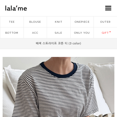
TEE
BLOUSE
KNIT
ONEPIECE
OUTER
BOTTOM
ACC
SALE
ONLY YOU
GIFT
배색 스트라이프 코튼 티 (3 color)