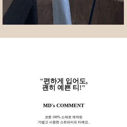
"편하게 입어도,
괜히 예쁜 티!
"
MD's COMMENT
코튼 100% 소재로 제작된
가볍고 시원한 스트라이프 티예요.