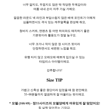
너무 얇지도, 두껍지도 않은 딱 적당한 두께감이라
여름 내내 손이 자주 가실 거예요.
깔끔한 라운드 넥 라인과 부담스럽지 않은 배색 포인트가 더해져
심플하면서도 격식 있는 캐주얼룩을 완성해 줘요,
청바지 스커트, 면팬츠 등 어떤 하의와도 매치하기 좋은
기본핏이라 활용도가 정말 높구요.
너무 크거나 작지 않은 정 사이즈 핏이라
단정하면서도 세련된 느낌을 줘요.
유행 타지 않고 오래오래 예쁘게 입으실 수 있는
타임리스 아이템이에요.
강추합니다!
Size TIP
가볍고 신축성 좋은 원단이라 입었을 때 참 편안해요.
55~66분들까지 깔끔하게 잘 어울리는 핏이에요.
* 모델 (166/49) - 정55사이즈의 모델양에게 여유있게 잘 맞았어요!
힙 살짝 덮어주는 기장감.