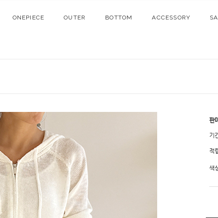
ONEPIECE
OUTER
BOTTOM
ACCESSORY
S
판
기
적
색