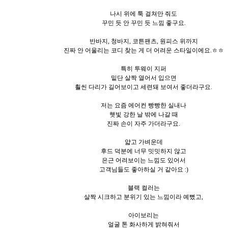
나시 위에 툭 걸쳐만 줘도
꾸민 듯 안 꾸민 듯 느낌 좋구요.
반바지, 청바지, 코튼팬츠, 원피스 위까지
진짜 안 어울리는 코디 찾는 게 더 어려운 스타일이에요.ㅎㅎ
특히 투웨이 지퍼
밑단 살짝 열어서 입으면
훨씬 다리가 길어보이고 세련돼 보여서 좋더라구요.
저는 요즘 에어컨 빵빵한 실내나
햇빛 강한 날 밖에 나갈 때
진짜 손이 자주 가더라구요.
얇고 가벼운데
후드 덕분에 너무 밋밋하지 않고
은근 어려보이는 느낌도 있어서
고객님들도 좋아하실 거 같아요 :)
블랙 컬러는
살짝 시크하고 분위기 있는 느낌이라 예뻤고,
아이보리는
얼굴 톤 화사하게 밝혀줘서