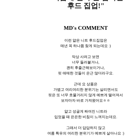
후드 집업!"
MD's COMMENT
이런 얇은 니트 후드집업은
매년 꼭 하나쯤 찾게 되는데요 :)
막상 사려고 보면
너무 들러붙거나,
괜히 후줄근해보이거나,
핏 애매한 것들이 은근 많더라구요.
근데 요 상품은
가볍고 여리여리한 분위기는 살리면서도
핏은 또 너무 흐물거리지 않게 예쁘게 떨어져서
보자마자 바로 가져왔어요ㅎㅎ
얇고 성글게 짜여진 니트라
입었을 때 은은한 비침이 느껴지는데요.
그래서 더 답답하지 않고
여름 특유의 여리한 분위기가 예쁘게 살아나요 :)